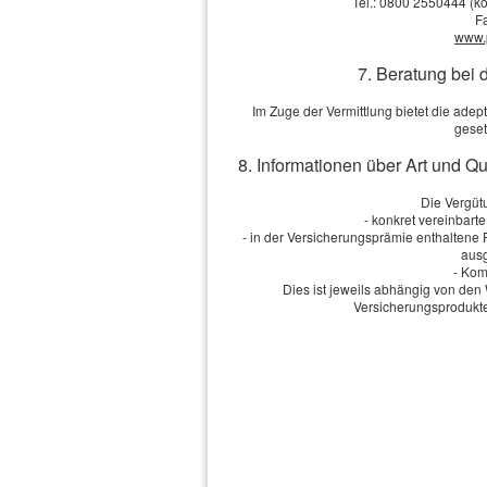
Tel.: 0800 2550444 (ko
Nutzung fehlerhafter und unvol
F
www.
wurden, sind grundsätzlich aus
7. Beratung bei 
freibleibend und unverbindlich.
Im Zuge der Vermittlung bietet die ad
geset
vor, Teile der Seiten oder da
8. Informationen über Art und Q
Ankündigung zu verändern, zu 
Die Vergütu
- konkret vereinbart
Veröffentlichung zeitweise oder
- in der Versicherungsprämie enthaltene
ausg
- Kom
4. Rechtswirksamkeit diese
Dies ist jeweils abhängig von d
Versicherungsprodukte
Dieser Haftungsausschluss ist 
betrachten, von dem aus auf d
Teile oder einzelne Formulieru
Rechtslage nicht, nicht mehr od