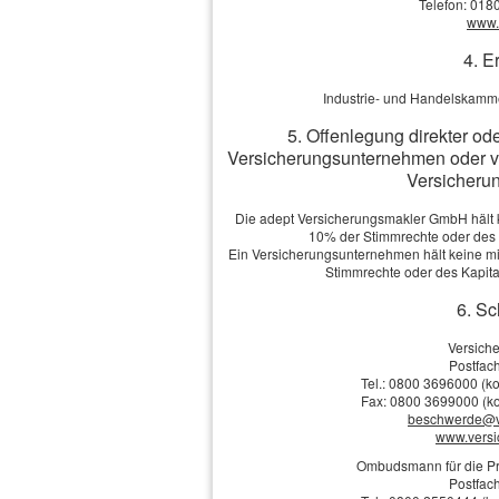
Telefon: 018
www.v
für Schäden, die aus der Nutzu
4. E
dargebotener Informationen ents
Industrie- und Handelskamme
Seite, auf welche verwiesen wur
5. Offenlegung direkter od
Versicherungsunternehmen oder v
auf die jeweilige Veröffentlichun
Versicherun
Die adept Versicherungsmakler GmbH hält ke
3. Inhalt des Onlineangebote
10% der Stimmrechte oder des
Ein Versicherungsunternehmen hält keine mit
Stimmrechte oder des Kapit
Der Autor übernimmt keinerlei G
6. Sc
Vollständigkeit oder Qualität de
Versich
Postfach
Haftungsansprüche gegen den 
Tel.: 0800 3696000 (ko
Fax: 0800 3699000 (ko
materieller oder ideeller Art b
beschwerde@v
www.vers
Nichtnutzung der dargebotenen
Ombudsmann für die Pr
Postfach