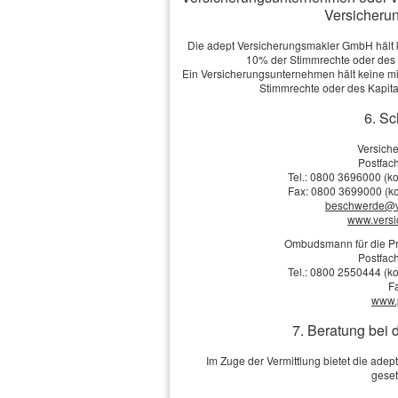
Versicherun
Kranken­ver­si­che­rung fällig, 
Die adept Versicherungsmakler GmbH hält ke
wird.
10% der Stimmrechte oder des
Ein Versicherungsunternehmen hält keine mit
Stimmrechte oder des Kapit
Wer versichert was – und w
6. Sc
Unfall­ver­si­che­rung
Versich
Postfach
Während des Schulpraktikums 
Tel.: 0800 3696000 (ko
Fax: 0800 3699000 (ko
beschwerde@v
Ferienjobs greift in der Regel di
www.vers
Ombudsmann für die Pr
aber nur bei Unfällen während d
Postfach
Tel.: 0800 2550444 (ko
Weg zur Arbeit. Private Wege od
F
www.
erfasst. Deshalb kann eine privat
7. Beratung bei 
um Lücken der gesetzlichen Ab
Im Zuge der Vermittlung bietet die ad
geset