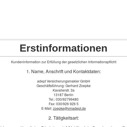
akler GmbH - Ihr Ver­sicherungs­makler in Berli
 Privatkunden
Angebote für Firmenkunden
Service
Impressum
Erstinformationen
Kundeninformation zur Erfüllung der gesetzlichen Informationspflicht
nkommensmotor plötzlich stottert
1. Name, Anschrift und Kontaktdaten:
 Sport, eine chronische Krankheit oder psychische Belastungen – manchmal wirft 
e Arbeitskraft plötzlich verloren geht. Denn das eigene Einkommen sichert nicht n
adept Versicherungsmakler GmbH
ne. Eine Berufs­unfähig­keitsversicherung (BU) schützt davor und verhindert, dass
Geschäftsführung: Gerhard Zoepke
Kavalierstr. 3a
13187 Berlin
Tel.: 030/92799480
Fax: 030/926 926 5
schland wird im Laufe seines Lebens berufsunfähig. Und die gesetzliche Absicherung
E-Mail:
zoepke@vmadept.de
ter strengen Voraussetzungen und deckt in der Regel nur einen Bruchteil des fr
2. Tätigkeitsart:
her selbst vorsorgen.