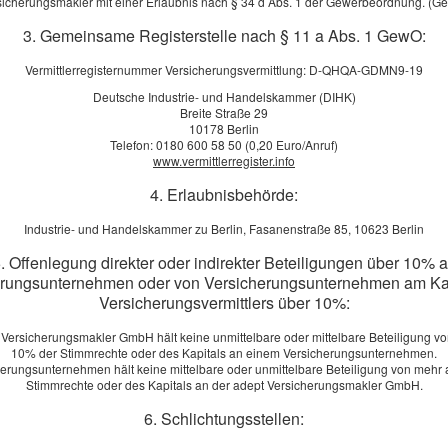
sicherungsmakler mit einer Erlaubnis nach § 34 d Abs. 1 der Gewerbeordnung. (G
 wenn aus gesundheitlichen Gründen der eigene Beruf ganz oder teilweise nicht m
einbart wird, und schafft so finanzielle Stabilität – auch in schwierigen Zeiten.
3. Gemeinsame Registerstelle nach § 11 a Abs. 1 GewO:
Vermittlerregisternummer Versicherungsvermittlung: D-QHQA-GDMN9-19
entrale Punkte sollten unbedingt erfüllt sein, damit die Police im Ernstfall wirklich hi
Deutsche Industrie- und Handelskammer (DIHK)
Breite Straße 29
10178 Berlin
icht einfach auf einen anderen Beruf verweisen, der möglicherweise gar nicht zum
Telefon: 0180 600 58 50 (0,20 Euro/Anruf)
guter Vertrag sichert die konkrete Tätigkeit ab, die tatsächlich ausgeübt wurde.
www.vermittlerregister.info
fähig­keit
4. Erlaubnisbehörde:
Tätigkeit zur Hälfte nicht mehr möglich ist, sollte die BU-Rente fließen. Manche An
fall.
Industrie- und Handelskammer zu Berlin, Fasanenstraße 85, 10623 Berlin
ele Dinge: Hochzeit, Kinder, Hauskauf. Eine gute BU ermöglicht es, die Rente bei
. Offenlegung direkter oder indirekter Beteiligungen über 10% 
erungsunternehmen oder von Versicherungsunternehmen am Kap
Versicherungsvermittlers über 10%:
stungsphase
on steigen, damit die Kaufkraft auch in 10, 20 oder 30 Jahren noch ausreicht. Auch 
 Versicherungsmakler GmbH hält keine unmittelbare oder mittelbare Beteiligung vo
10% der Stimmrechte oder des Kapitals an einem Versicherungsunternehmen.
äteter Meldung
herungsunternehmen hält keine mittelbare oder unmittelbare Beteiligung von mehr 
ng der Berufs­unfähig­keit. Sinnvoll ist eine rückwirkende Leistung, wenn sich die 
Stimmrechte oder des Kapitals an der adept Versicherungsmakler GmbH.
6. Schlichtungsstellen:
en, wenn der Wohnsitz ins Ausland verlegt wird.