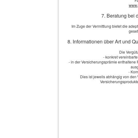
F
www.
7. Beratung bei 
Anmerkungen
Im Zuge der Vermittlung bietet die ad
geset
8. Informationen über Art und Q
Die Vergütu
Ich bin einverstanden
mit de
- konkret vereinbart
Übersendung von Produktinformati
- in der Versicherungsprämie enthaltene
Informationen und Widerrufshinwe
ausg
- Kom
Dies ist jeweils abhängig von d
Versicherungsprodukte
Die Daten werden übe