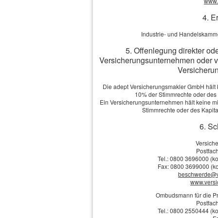
www.v
Achtung:
Das Kranke
4. E
Krankenhaustagegeld
nur, solange man tat
Industrie- und Handelskamme
5. Offenlegung direkter od
Versicherungsunternehmen oder v
Versicherun
Vergleich u
Die adept Versicherungsmakler GmbH hält ke
10% der Stimmrechte oder des
Vorname, Name: *
Ein Versicherungsunternehmen hält keine mit
Stimmrechte oder des Kapit
Geburts­datum:
6. Sc
Straße, Hausnr.:
Versich
Postfach
Tel.: 0800 3696000 (ko
PLZ, Ort:
Fax: 0800 3699000 (ko
beschwerde@v
www.vers
Ombudsmann für die Pr
Telefon:
Postfach
Tel.: 0800 2550444 (ko
E-Mail: *