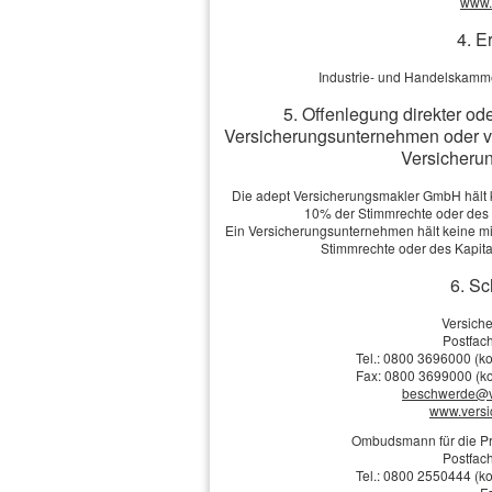
www.v
Geburts­datum:
4. E
Straße, Hausnr.:
Industrie- und Handelskamme
5. Offenlegung direkter od
PLZ, Ort:
Versicherungsunternehmen oder v
Versicherun
Die adept Versicherungsmakler GmbH hält ke
Telefon:
10% der Stimmrechte oder des
Ein Versicherungsunternehmen hält keine mit
E-Mail: *
Stimmrechte oder des Kapit
6. Sc
Berufliche Tätigkeit:
Versich
Postfach
Tel.: 0800 3696000 (ko
Berufsgruppe:
Fax: 0800 3699000 (ko
beschwerde@v
Netto-Gehalt:
www.vers
Ombudsmann für die Pr
Postfach
Tel.: 0800 2550444 (ko
Wunsch-BU-Rente: