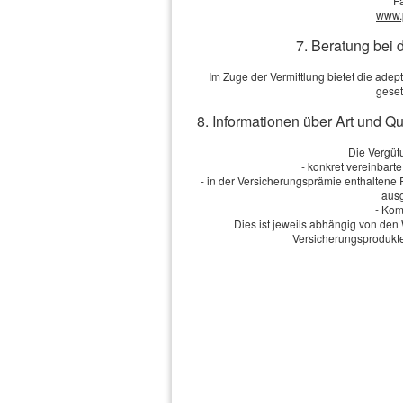
F
www.
7. Beratung bei 
Anmerkungen
Im Zuge der Vermittlung bietet die ad
geset
8. Informationen über Art und Q
Die Vergütu
Ich bin einverstanden
mit de
- konkret vereinbart
Übersendung von Produktinformati
- in der Versicherungsprämie enthaltene
Informationen und Widerrufshinwe
ausg
- Kom
Dies ist jeweils abhängig von d
Versicherungsprodukte
Die Daten werden übe