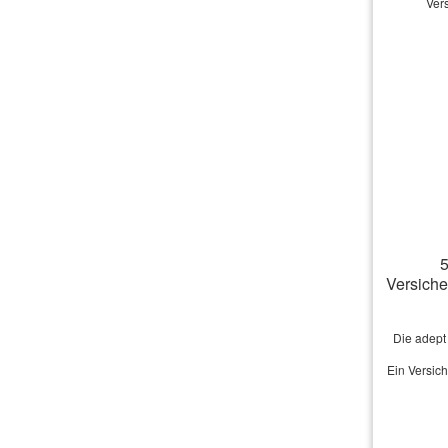
Ver
Vo
Ge
5
Versich
Str
Die adept
PLZ
Ein Versic
Tel