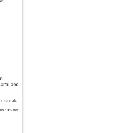
ewO)
an
ital des
n mehr als
als 10% der