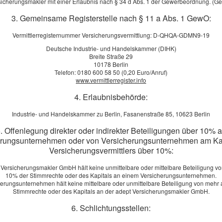
·
Die Grundlagen
sicherungsmakler mit einer Erlaubnis nach § 34 d Abs. 1 der Gewerbeordnung. (G
·
Für wen sinnvoll?
3. Gemeinsame Registerstelle nach § 11 a Abs. 1 GewO:
·
Leistungsumfang
·
Versicherungssumme
Vermittlerregisternummer Versicherungsvermittlung: D-QHQA-GDMN9-19
·
Die häufigsten Unfälle
Deutsche Industrie- und Handelskammer (DIHK)
·
Unfall oder Berufs­unfähig­keit?
Breite Straße 29
10178 Berlin
Telefon: 0180 600 58 50 (0,20 Euro/Anruf)
www.vermittlerregister.info
Vergleich und Angebot Unfall­ver­si­che­rung
4. Erlaubnisbehörde:
rname, Name: *
Industrie- und Handelskammer zu Berlin, Fasanenstraße 85, 10623 Berlin
burts­datum:
. Offenlegung direkter oder indirekter Beteiligungen über 10% 
erungsunternehmen oder von Versicherungsunternehmen am Kap
aße, Hausnr.:
Versicherungsvermittlers über 10%:
 Versicherungsmakler GmbH hält keine unmittelbare oder mittelbare Beteiligung vo
10% der Stimmrechte oder des Kapitals an einem Versicherungsunternehmen.
, Ort:
herungsunternehmen hält keine mittelbare oder unmittelbare Beteiligung von mehr 
Stimmrechte oder des Kapitals an der adept Versicherungsmakler GmbH.
6. Schlichtungsstellen:
efon: