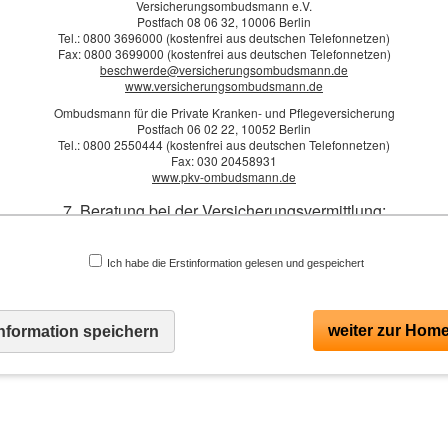
Versicherungsombudsmann e.V.
ail: *
Postfach 08 06 32, 10006 Berlin
Tel.: 0800 3696000 (kostenfrei aus deutschen Telefonnetzen)
Fax: 0800 3699000 (kostenfrei aus deutschen Telefonnetzen)
beschwerde@versicherungsombudsmann.de
merkungen
www.versicherungsombudsmann.de
Ombudsmann für die Private Kranken- und Pflegeversicherung
Postfach 06 02 22, 10052 Berlin
Tel.: 0800 2550444 (kostenfrei aus deutschen Telefonnetzen)
Fax: 030 20458931
www.pkv-ombudsmann.de
Ich bin einverstanden
mit der Erhebung und Speicherung meiner Daten zur Übersendung
7. Beratung bei der Versicherungsvermittlung:
n Produktinformationen des Webseitenbetreibers (weitere Informationen und Widerrufshinwei
der
Datenschutzerklärung
). *
ge der Vermittlung bietet die adept Versicherungsmakler GmbH eine Beratung gem
gesetzlichen Vorgaben an.
Ich habe die Erstinformation gelesen und gespeichert
absenden
ormationen über Art und Quelle der Vergütung als Versicherungs
Die Daten werden über eine sichere SSL-Verbindung übertragen.
Die Vergütung der Tätigkeit erfolgt als:
weiter zur Hom
information speichern
- konkret vereinbarte Zahlung durch den Kunden oder als
* Pflich
r Versicherungsprämie enthaltene Provision, die vom jeweiligen Versicherungsunt
ausgezahlt wird oder als
- Kombination aus beidem.
ies ist jeweils abhängig von den Wünschen und Bedürfnissen des Kunden und d
Versicherungsprodukten, welche eventuell vermittelt werden.