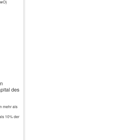
ewO)
Feuerversicherung
Photo­voltaik­ver­si­che­rung
Reiseversicherung
an
ital des
n mehr als
als 10% der