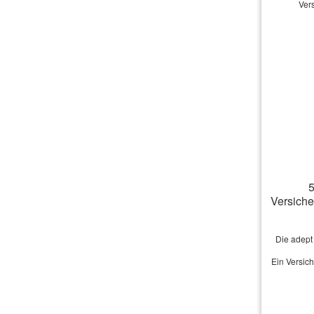
Ver
Vo
5
Ge
Versich
Str
Die adept
Ein Versic
PLZ
Tel