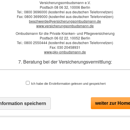
Versicherungsombudsmann e.V.
Postfach 08 06 32, 10006 Berlin
ail: *
Tel.: 0800 3696000 (kostenfrei aus deutschen Telefonnetzen)
Fax: 0800 3699000 (kostenfrei aus deutschen Telefonnetzen)
beschwerde@versicherungsombudsmann.de
www.versicherungsombudsmann.de
merkungen
Ombudsmann für die Private Kranken- und Pflegeversicherung
Postfach 06 02 22, 10052 Berlin
Tel.: 0800 2550444 (kostenfrei aus deutschen Telefonnetzen)
Fax: 030 20458931
www.pkv-ombudsmann.de
7. Beratung bei der Versicherungsvermittlung:
Ich bin einverstanden
mit der Erhebung und Speicherung meiner Daten zur Übersendung
n Produktinformationen des Webseitenbetreibers (weitere Informationen und Widerrufshinwei
ge der Vermittlung bietet die adept Versicherungsmakler GmbH eine Beratung gem
der
Datenschutzerklärung
). *
gesetzlichen Vorgaben an.
Ich habe die Erstinformation gelesen und gespeichert
ormationen über Art und Quelle der Vergütung als Versicherungs
absenden
Die Vergütung der Tätigkeit erfolgt als:
- konkret vereinbarte Zahlung durch den Kunden oder als
Die Daten werden über eine sichere SSL-Verbindung übertragen.
weiter zur Hom
information speichern
r Versicherungsprämie enthaltene Provision, die vom jeweiligen Versicherungsunt
ausgezahlt wird oder als
* Pflich
- Kombination aus beidem.
ies ist jeweils abhängig von den Wünschen und Bedürfnissen des Kunden und d
Versicherungsprodukten, welche eventuell vermittelt werden.