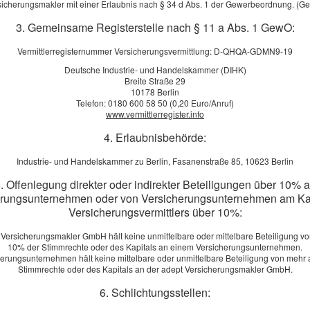
sicherungsmakler mit einer Erlaubnis nach § 34 d Abs. 1 der Gewerbeordnung. (G
Mehr zum Thema:
·
Die Grundlagen
3. Gemeinsame Registerstelle nach § 11 a Abs. 1 GewO:
·
Was ist versichert
·
Leistungsumfang
Vermittlerregisternummer Versicherungsvermittlung: D-QHQA-GDMN9-19
·
Für wen geeignet?
Deutsche Industrie- und Handelskammer (DIHK)
·
Versicherungssumme
Breite Straße 29
10178 Berlin
·
Elementarschadenversicherung
Telefon: 0180 600 58 50 (0,20 Euro/Anruf)
www.vermittlerregister.info
4. Erlaubnisbehörde:
Vergleich und Angebot Ge­bäude­ver­si­che­rung
Industrie- und Handelskammer zu Berlin, Fasanenstraße 85, 10623 Berlin
rname, Name: *
. Offenlegung direkter oder indirekter Beteiligungen über 10% 
burts­datum:
erungsunternehmen oder von Versicherungsunternehmen am Kap
Versicherungsvermittlers über 10%:
aße, Hausnr.:
 Versicherungsmakler GmbH hält keine unmittelbare oder mittelbare Beteiligung vo
10% der Stimmrechte oder des Kapitals an einem Versicherungsunternehmen.
herungsunternehmen hält keine mittelbare oder unmittelbare Beteiligung von mehr 
, Ort:
Stimmrechte oder des Kapitals an der adept Versicherungsmakler GmbH.
6. Schlichtungsstellen:
efon: