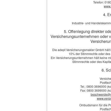
erbrechtliche Streit
Telefon: 018
www.v
4. E
Vor Abschluss einer R
Industrie- und Handelskamme
informieren und bera
5. Offenlegung direkter od
brauchen.
Versicherungsunternehmen oder v
Versicherun
Mehr zum Thema:
Die adept Versicherungsmakler GmbH hält ke
·
Die Grundlagen
10% der Stimmrechte oder des
·
Leistungsumfang
Ein Versicherungsunternehmen hält keine mit
·
Leistungseinschränkungen
Stimmrechte oder des Kapit
·
Typische Schadensfälle
6. Sc
·
Thema Kosten
·
Der richtige Vertrag
Versich
Postfach
Tel.: 0800 3696000 (ko
Fax: 0800 3699000 (ko
beschwerde@v
Vergleich und Ang
www.vers
Vorname, Name: *
Ombudsmann für die Pr
Postfach