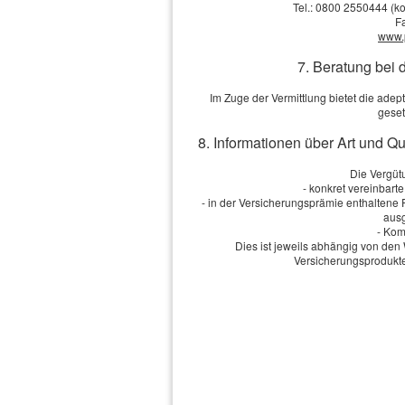
Geburts­datum:
Tel.: 0800 2550444 (ko
F
www.
Straße, Hausnr.:
7. Beratung bei 
PLZ, Ort:
Im Zuge der Vermittlung bietet die ad
geset
8. Informationen über Art und Q
Telefon:
Die Vergütu
- konkret vereinbart
E-Mail: *
- in der Versicherungsprämie enthaltene
ausg
- Kom
Dies ist jeweils abhängig von d
Anmerkungen
Versicherungsprodukte
Ich bin einverstanden
mit de
Übersendung von Produktinformati
Informationen und Widerrufshinwe