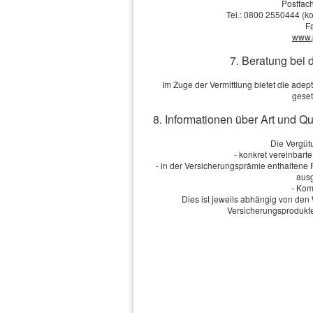
Postfach
Tel.: 0800 2550444 (ko
Vorname, Name: *
F
www.
Geburts­datum:
7. Beratung bei 
Straße, Hausnr.:
Im Zuge der Vermittlung bietet die ad
geset
PLZ, Ort:
8. Informationen über Art und Q
Die Vergütu
- konkret vereinbart
Telefon:
- in der Versicherungsprämie enthaltene
ausg
E-Mail: *
- Kom
Dies ist jeweils abhängig von d
Versicherungsprodukte
Anmerkungen