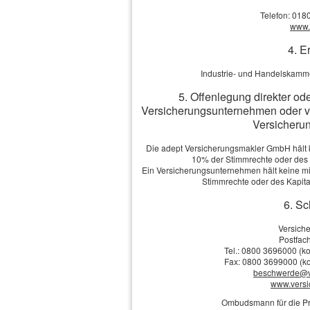
ebenfalls nicht selte
Telefon: 018
www.v
eigenen Kosten.
4. E
Auch die Kosten für 
Industrie- und Handelskamme
verschiedenen Bunde
5. Offenlegung direkter od
Versicherungsunternehmen oder v
vorgeschrieben sind, 
Versicherun
rung.
Die adept Versicherungsmakler GmbH hält ke
10% der Stimmrechte oder des
Mehr zum Thema:
Ein Versicherungsunternehmen hält keine mit
·
Die Grundlagen
Stimmrechte oder des Kapit
·
Leistungsumfang
6. Sc
·
Leistungseinschränkungen
·
Typische Schadensfälle
Versich
·
Thema Kosten
Postfach
Tel.: 0800 3696000 (ko
·
Der richtige Vertrag
Fax: 0800 3699000 (ko
beschwerde@v
www.vers
Ombudsmann für die Pr
Vergleich und Ang