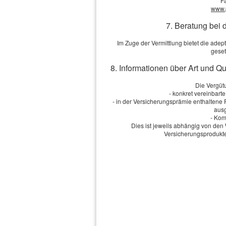
F
Ich bin einverstanden
mit de
www.
Übersendung von Produktinformati
Informationen und Widerrufshinwe
7. Beratung bei 
Im Zuge der Vermittlung bietet die ad
geset
8. Informationen über Art und Q
Die Daten werden übe
Die Vergütu
- konkret vereinbart
- in der Versicherungsprämie enthaltene
ausg
- Kom
Dies ist jeweils abhängig von d
Versicherungsprodukte
Impressum
·
Rechtliche Hinweise
·
Datenschutz