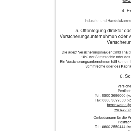
www.v
Vorname, Name: *
4. E
Geburts­datum:
Industrie- und Handelskamme
Straße, Hausnr.:
5. Offenlegung direkter od
Versicherungsunternehmen oder v
Versicherun
PLZ, Ort:
Die adept Versicherungsmakler GmbH hält ke
10% der Stimmrechte oder des
Ein Versicherungsunternehmen hält keine mit
Stimmrechte oder des Kapit
Telefon:
6. Sc
E-Mail: *
Versich
Postfach
Tel.: 0800 3696000 (ko
Anmerkungen
Fax: 0800 3699000 (ko
beschwerde@v
www.vers
Ombudsmann für die Pr
Postfach
Tel.: 0800 2550444 (ko