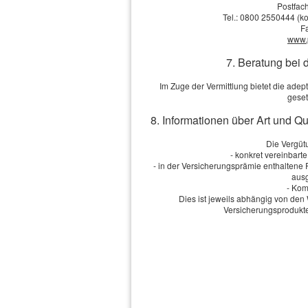
Postfach
E-Mail: *
Tel.: 0800 2550444 (ko
F
www.
7. Beratung bei 
Berufliche Tätigkeit:
Im Zuge der Vermittlung bietet die ad
Berufsgruppe:
geset
8. Informationen über Art und Q
Gewünschter Schutz:
Die Vergütu
- konkret vereinbart
- in der Versicherungsprämie enthaltene
Selbstbeteiligung:
ausg
- Kom
Bisher versichert:
Dies ist jeweils abhängig von d
Versicherungsprodukte
Anmerkungen