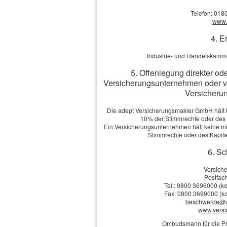
·
Wer kann sich privat ver­sich
Telefon: 018
·
Vergleich zur Gesetzlichen Kran
www.v
·
Faktoren für den PKV-Beitrag 
4. E
Alterungsrückstellungen
·
Wichtige Leistungen der PKV
Industrie- und Handelskamme
·
Tarif- und Anbieterwahl
5. Offenlegung direkter od
Versicherungsunternehmen oder v
Versicherun
Vergleich und Ange
Die adept Versicherungsmakler GmbH hält ke
Vorname, Name: *
10% der Stimmrechte oder des
Ein Versicherungsunternehmen hält keine mit
Geburts­datum:
Stimmrechte oder des Kapit
6. Sc
Straße, Hausnr.:
Versich
Postfach
Tel.: 0800 3696000 (ko
PLZ, Ort:
Fax: 0800 3699000 (ko
beschwerde@v
www.vers
Telefon:
Ombudsmann für die Pr