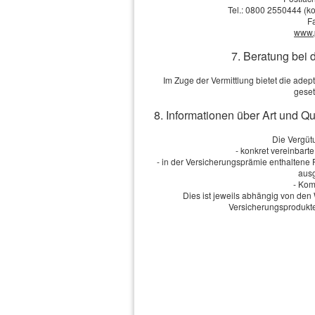
Tel.: 0800 2550444 (ko
F
Berufliche Tätigkeit:
www.
7. Beratung bei 
Berufsgruppe:
Im Zuge der Vermittlung bietet die ad
geset
Gewünschter Schutz:
8. Informationen über Art und Q
Selbstbeteiligung:
Die Vergütu
- konkret vereinbart
- in der Versicherungsprämie enthaltene
Bisher versichert:
ausg
- Kom
Dies ist jeweils abhängig von d
Versicherungsprodukte
Anmerkungen
Ich bin einverstanden
mit de
Übersendung von Produktinformati