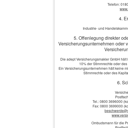
·
Faktoren für den PKV-Beitrag 
Telefon: 018
Alterungsrückstellungen
www.v
·
Wichtige Leistungen der PKV
4. E
·
Tarif- und Anbieterwahl
Industrie- und Handelskamme
5. Offenlegung direkter od
Vergleich und Ange
Versicherungsunternehmen oder v
Versicherun
Vorname, Name: *
Die adept Versicherungsmakler GmbH hält ke
Geburts­datum:
10% der Stimmrechte oder des
Ein Versicherungsunternehmen hält keine mit
Straße, Hausnr.:
Stimmrechte oder des Kapit
6. Sc
PLZ, Ort:
Versich
Postfach
Tel.: 0800 3696000 (ko
Fax: 0800 3699000 (ko
Telefon:
beschwerde@v
www.vers
E-Mail: *
Ombudsmann für die Pr
Postfach