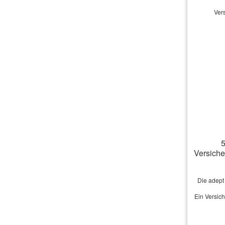
Der
Ver
ges
Rep
Neb
ein
bes
5
Versich
Die adept
Ein Versic
Vo