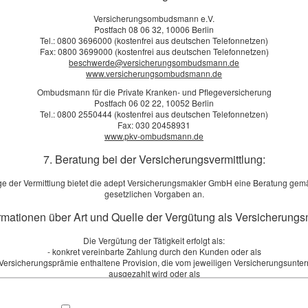
burts­datum:
Versicherungsombudsmann e.V.
Postfach 08 06 32, 10006 Berlin
aße, Hausnr.:
Tel.: 0800 3696000 (kostenfrei aus deutschen Telefonnetzen)
Fax: 0800 3699000 (kostenfrei aus deutschen Telefonnetzen)
beschwerde@versicherungsombudsmann.de
www.versicherungsombudsmann.de
, Ort:
Ombudsmann für die Private Kranken- und Pflegeversicherung
Postfach 06 02 22, 10052 Berlin
Tel.: 0800 2550444 (kostenfrei aus deutschen Telefonnetzen)
efon:
Fax: 030 20458931
www.pkv-ombudsmann.de
ail: *
7. Beratung bei der Versicherungsvermittlung:
ge der Vermittlung bietet die adept Versicherungsmakler GmbH eine Beratung gem
gesetzlichen Vorgaben an.
merkungen
ormationen über Art und Quelle der Vergütung als Versicherungs
Die Vergütung der Tätigkeit erfolgt als:
- konkret vereinbarte Zahlung durch den Kunden oder als
r Versicherungsprämie enthaltene Provision, die vom jeweiligen Versicherungsunt
ausgezahlt wird oder als
Ich bin einverstanden
mit der Erhebung und Speicherung meiner Daten zur Übersendung
- Kombination aus beidem.
n Produktinformationen des Webseitenbetreibers (weitere Informationen und Widerrufshinwei
ies ist jeweils abhängig von den Wünschen und Bedürfnissen des Kunden und d
der
Datenschutzerklärung
). *
Versicherungsprodukten, welche eventuell vermittelt werden.