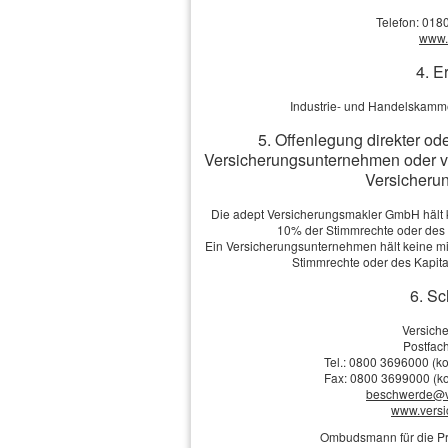
Versicherer für den 
Telefon: 018
www.v
Sturmschäden ab W
4. E
Und für Sturmschäden 
Industrie- und Handelskamme
Sturmschäden ein, di
5. Offenlegung direkter od
Versicherungsunternehmen oder v
diesem Zweck führen 
Versicherun
mit aktuellen Wetterd
Die adept Versicherungsmakler GmbH hält ke
10% der Stimmrechte oder des
Mehr zum Thema:
Ein Versicherungsunternehmen hält keine mit
·
Leistungsumfang
Stimmrechte oder des Kapit
·
Wer braucht sie?
6. Sc
·
Vorsicht Unterversicherung
·
Die Kosten
Versich
·
Was muss ich beachten?
Postfach
Tel.: 0800 3696000 (ko
·
Außerhalb der Wohnung
Fax: 0800 3699000 (ko
beschwerde@v
www.vers
Ombudsmann für die Pr
Vergleich und A