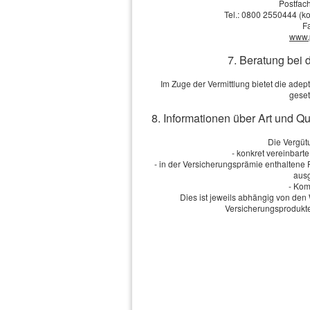
Postfach
Tel.: 0800 2550444 (ko
Vorname, Name: *
F
www.
Geburts­datum:
7. Beratung bei 
Straße, Hausnr.:
Im Zuge der Vermittlung bietet die ad
geset
PLZ, Ort:
8. Informationen über Art und Q
Die Vergütu
- konkret vereinbart
Telefon:
- in der Versicherungsprämie enthaltene
ausg
E-Mail: *
- Kom
Dies ist jeweils abhängig von d
Versicherungsprodukte
Anmerkungen