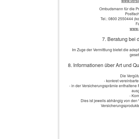
www.vers
·
Wer braucht sie?
Ombudsmann für die Pr
·
Vorsicht Unterversicherung
Postfach
·
Die Kosten
Tel.: 0800 2550444 (ko
F
·
Was muss ich beachten?
www.
·
Außerhalb der Wohnung
7. Beratung bei 
Im Zuge der Vermittlung bietet die ad
Vergleich und A
geset
Vorname, Name: *
8. Informationen über Art und Q
Geburts­datum:
Die Vergütu
- konkret vereinbart
- in der Versicherungsprämie enthaltene
Straße, Hausnr.:
ausg
- Kom
Dies ist jeweils abhängig von d
Versicherungsprodukte
PLZ, Ort:
Telefon:
E-Mail: *