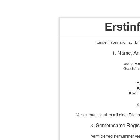
empfindlichen finanz
bedeuten kann.
Erstin
Kundeninformation zur Erfü
Das ist häufig der Fa
1. Name, Ans
Wohnungseinrichtung
adept Ve
exklusiver Möbel ode
Geschäft
Unterhaltungselekto
T
F
E-Mail
2
Versicherungsmakler mit einer Erlau
Wichtig auch für ju
Die Haus­rat­ver­si­ch
3. Gemeinsame Regist
Hausratschutz über di
Vermittlerregisternummer V