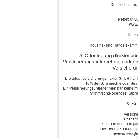
Wohnung weg, jetzt m
Deutsche Indus
Versicherungsschutz
Telefon: 018
eine umgefallene Ker
www.v
besonders belastend
4. E
Wohnzimmer, die Des
Industrie- und Handelskamme
Schlafzimmermöbel bi
5. Offenlegung direkter od
Versicherungsunternehmen oder v
Versicherun
Die adept Versicherungsmakler GmbH hält ke
10% der Stimmrechte oder des
Spätestens die Neua
Ein Versicherungsunternehmen hält keine mit
Stimmrechte oder des Kapit
zeigt, wie wichtig ein
6. Sc
Menschen ist.
Versich
Postfach
Tel.: 0800 3696000 (ko
Fax: 0800 3699000 (ko
Mehr zum Thema:
beschwerde@v
·
Leistungsumfang